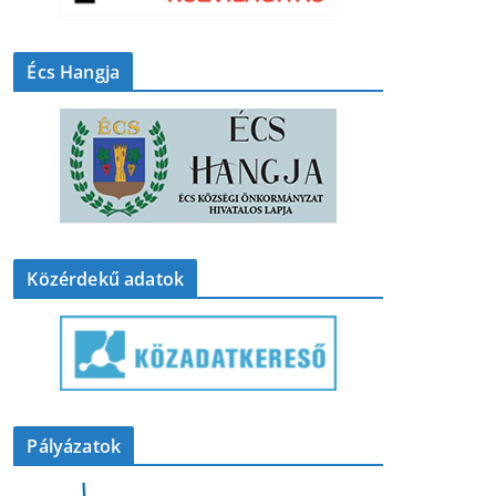
Écs Hangja
Közérdekű adatok
Pályázatok