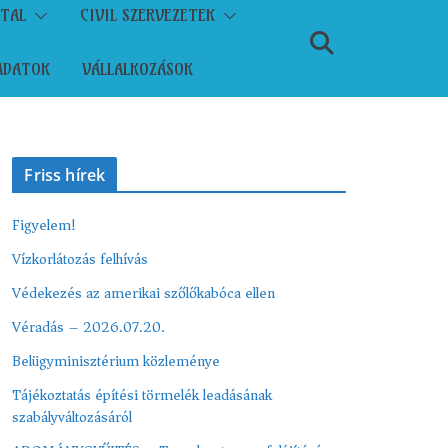
ATAL
CIVIL SZERVEZETEK
ADATOK
VÁLLALKOZÁSOK
Friss hírek
Figyelem!
Vízkorlátozás felhívás
Védekezés az amerikai szőlőkabóca ellen
Véradás – 2026.07.20.
Belügyminisztérium közleménye
Tájékoztatás építési törmelék leadásának
szabályváltozásáról