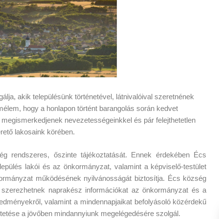
lja, akik településünk történetével, látnivalóival szeretnének
lem, hogy a honlapon történt barangolás során kedvet
 megismerkedjenek nevezetességeinkkel és pár felejthetetlen
rető lakosaink körében.
ég rendszeres, őszinte tájékoztatását. Ennek érdekében Écs
lepülés lakói és az önkormányzat, valamint a képviselő-testület
kormányzat működésének nyilvánosságát biztosítja. Écs község
va szerezhetnek naprakész információkat az önkormányzat és a
 eredményekről, valamint a mindennapjaikat befolyásoló közérdekű
tetése a jövőben mindannyiunk megelégedésére szolgál.