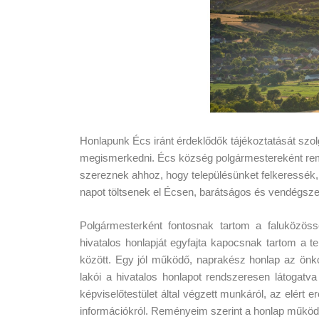
Honlapunk Écs iránt érdeklődők tájékoztatását szolgá
megismerkedni. Écs község polgármestereként remé
szereznek ahhoz, hogy településünket felkeressék,
napot töltsenek el Écsen, barátságos és vendégsze
Polgármesterként fontosnak tartom a faluközöss
hivatalos honlapját egyfajta kapocsnak tartom a te
között. Egy jól működő, naprakész honlap az ön
lakói a hivatalos honlapot rendszeresen látogat
képviselőtestület által végzett munkáról, az elért
információkról. Reményeim szerint a honlap működ