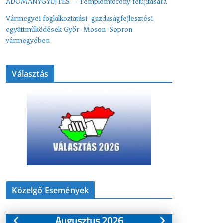
ADOMÁNYGYŰJTÉS – Templomtorony felújítására
Vármegyei foglalkoztatási-gazdaságfejlesztési
együttműködések Győr-Moson-Sopron
vármegyében
Választás
Közelgő Események
Augusztus 2026