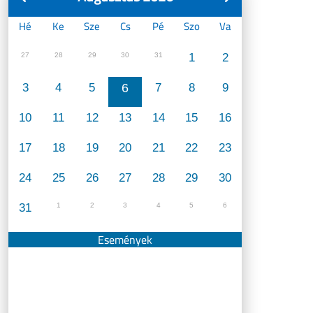
Hé
Ke
Sze
Cs
Pé
Szo
Va
27
28
29
30
31
1
2
3
4
5
6
7
8
9
10
11
12
13
14
15
16
17
18
19
20
21
22
23
24
25
26
27
28
29
30
31
1
2
3
4
5
6
Események