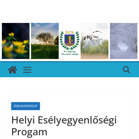
Skip
to
content
ÖNKORMÁNYZAT
Helyi Esélyegyenlőségi
Progam