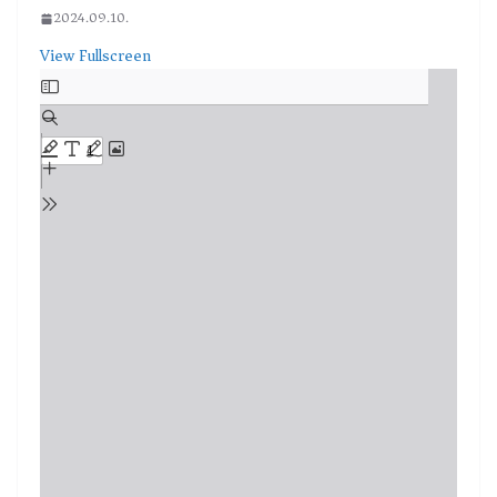
2024.09.10.
View Fullscreen
Skip
to
PDF
content