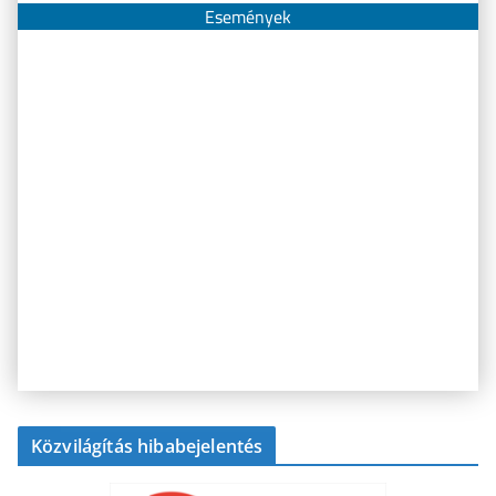
Események
Közvilágítás hibabejelentés