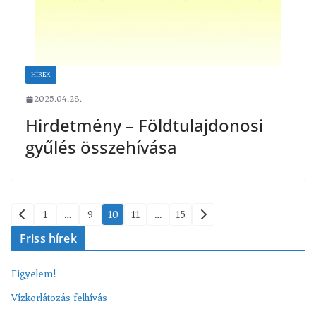
HÍREK
2025.04.28.
Hirdetmény – Földtulajdonosi
gyűlés összehívása
Bejegyzések
1
…
9
10
11
…
15
lapozása
Friss hírek
Figyelem!
Vízkorlátozás felhívás