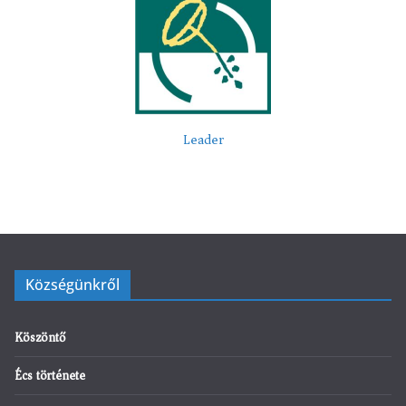
Leader
Községünkről
Köszöntő
Écs története