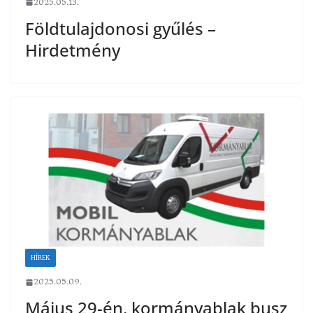
2025.05.13.
Földtulajdonosi gyűlés –
Hirdetmény
HÍREK
2025.05.09.
Május 29-én, kormányablak busz