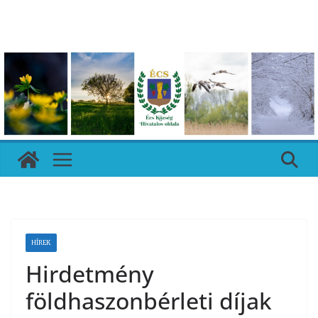
Skip
to
content
HÍREK
Hirdetmény
földhaszonbérleti díjak