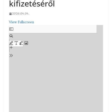
kifizetéséről
2026.04.04.
View Fullscreen
Skip
to
PDF
content