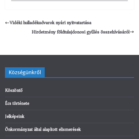
Vidéki hulladékudvarok nyári nyitvatartása
Hirdetmény földtulajdonosi gyűlés összehívásáról
Községünkről
Köszöntő
Écs története
Jelképeink
Önkormányzat által alapított elismerések