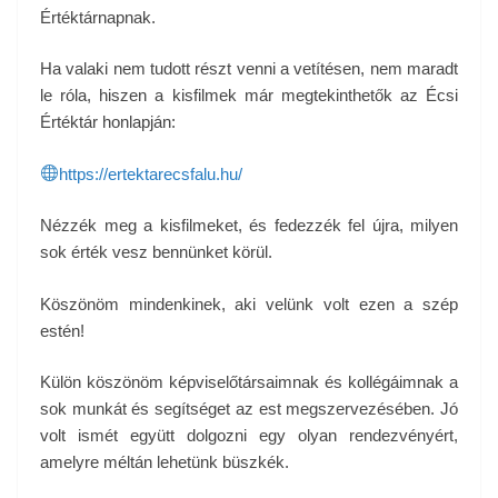
Értéktárnapnak.
Ha valaki nem tudott részt venni a vetítésen, nem maradt
le róla, hiszen a kisfilmek már megtekinthetők az Écsi
Értéktár honlapján:
https://ertektarecsfalu.hu/
Nézzék meg a kisfilmeket, és fedezzék fel újra, milyen
sok érték vesz bennünket körül.
Köszönöm mindenkinek, aki velünk volt ezen a szép
estén!
Külön köszönöm képviselőtársaimnak és kollégáimnak a
sok munkát és segítséget az est megszervezésében. Jó
volt ismét együtt dolgozni egy olyan rendezvényért,
amelyre méltán lehetünk büszkék.