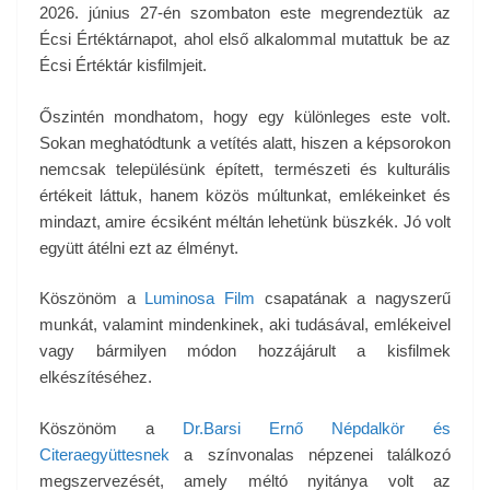
2026. június 27-én szombaton este megrendeztük az
Écsi Értéktárnapot, ahol első alkalommal mutattuk be az
Écsi Értéktár kisfilmjeit.
Őszintén mondhatom, hogy egy különleges este volt.
Sokan meghatódtunk a vetítés alatt, hiszen a képsorokon
nemcsak településünk épített, természeti és kulturális
értékeit láttuk, hanem közös múltunkat, emlékeinket és
mindazt, amire écsiként méltán lehetünk büszkék. Jó volt
együtt átélni ezt az élményt.
Köszönöm a
Luminosa Film
csapatának a nagyszerű
munkát, valamint mindenkinek, aki tudásával, emlékeivel
vagy bármilyen módon hozzájárult a kisfilmek
elkészítéséhez.
Köszönöm a
Dr.Barsi Ernő Népdalkör és
Citeraegyüttesnek
a színvonalas népzenei találkozó
megszervezését, amely méltó nyitánya volt az