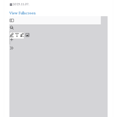
2025.11.07.
View Fullscreen
Skip
to
PDF
content