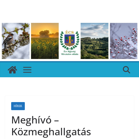
Skip
to
content
HÍREK
Meghívó –
Közmeghallgatás