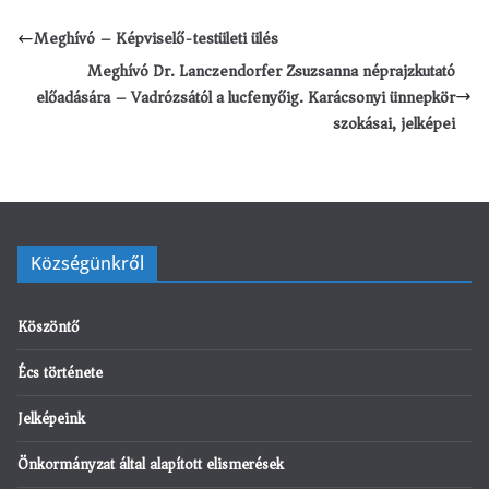
Meghívó – Képviselő-testületi ülés
Meghívó Dr. Lanczendorfer Zsuzsanna néprajzkutató
előadására – Vadrózsától a lucfenyőig. Karácsonyi ünnepkör
szokásai, jelképei
Községünkről
Köszöntő
Écs története
Jelképeink
Önkormányzat által alapított elismerések