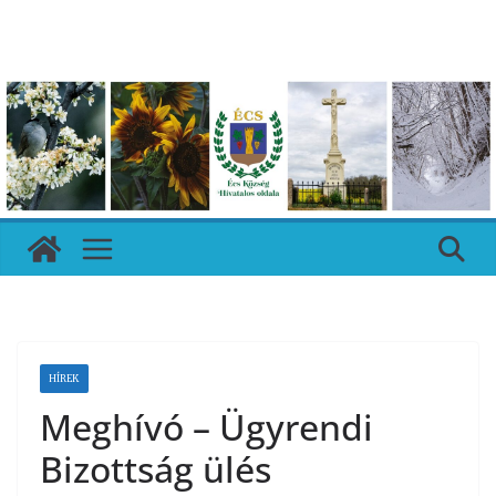
Skip
to
content
HÍREK
Meghívó – Ügyrendi
Bizottság ülés