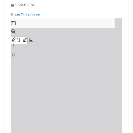
2026.02.06.
View Fullscreen
Skip
to
PDF
content