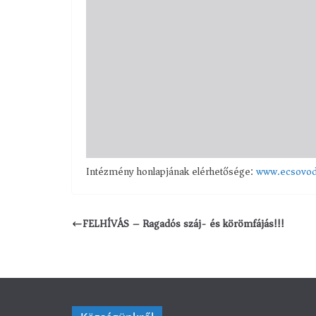
Intézmény honlapjának elérhetősége:
www.ecsovod
FELHÍVÁS – Ragadós száj- és körömfájás!!!