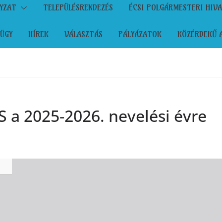
YZAT
TELEPÜLÉSRENDEZÉS
ÉCSI POLGÁRMESTERI HIV
ÜGY
HÍREK
VÁLASZTÁS
PÁLYÁZATOK
KÖZÉRDEKŰ 
a 2025-2026. nevelési évre