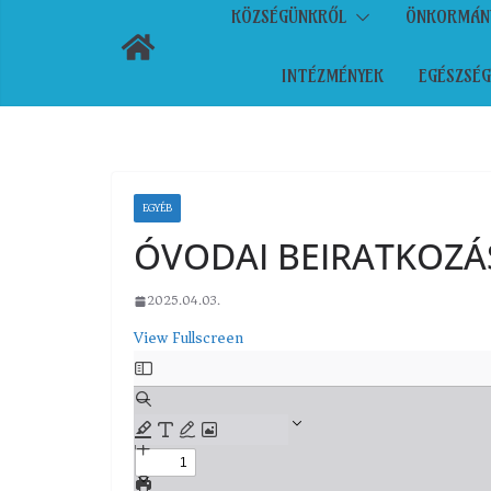
KÖZSÉGÜNKRŐL
ÖNKORMÁN
INTÉZMÉNYEK
EGÉSZSÉG
EGYÉB
ÓVODAI BEIRATKOZÁS 
2025.04.03.
View Fullscreen
Skip
to
PDF
content