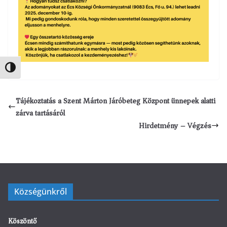
Nagy kontraszt váltása
Tájékoztatás a Szent Márton Járóbeteg Központ ünnepek alatti
zárva tartásáról
Hirdetmény – Végzés
Községünkről
Köszöntő