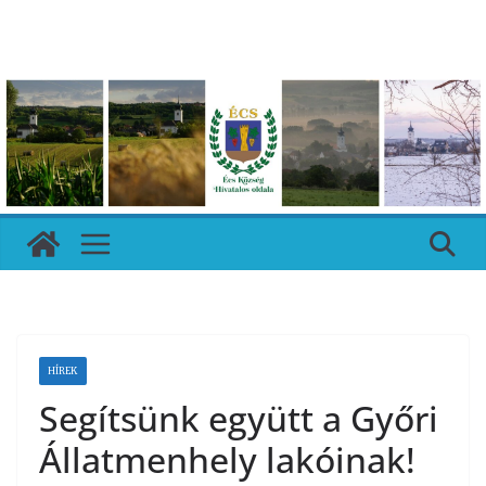
Skip
to
content
HÍREK
Segítsünk együtt a Győri
Állatmenhely lakóinak!