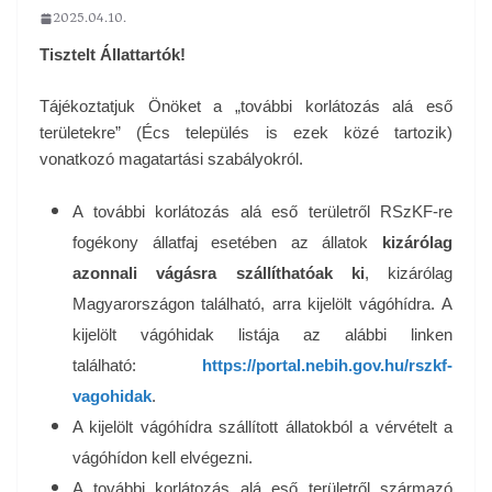
2025.04.10.
Tisztelt Állattartók!
Tájékoztatjuk Önöket a „további korlátozás alá eső
területekre” (Écs település is ezek közé tartozik)
vonatkozó magatartási szabályokról.
A további korlátozás alá eső területről RSzKF-re
fogékony állatfaj esetében az állatok
kizárólag
azonnali vágásra szállíthatóak ki
, kizárólag
Magyarországon található, arra kijelölt vágóhídra. A
kijelölt vágóhidak listája az alábbi linken
található:
https://portal.nebih.gov.hu/rszkf-
vagohidak
.
A kijelölt vágóhídra szállított állatokból a vérvételt a
vágóhídon kell elvégezni.
A további korlátozás alá eső területről származó