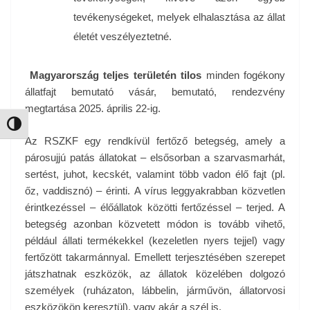
tevékenységeket, melyek elhalasztása az állat
életét veszélyeztetné.
Magyarország teljes területén tilos
minden fogékony
állatfajt bemutató vásár, bemutató, rendezvény
megtartása 2025. április 22-ig.
Nagy kontraszt váltása
Az RSZKF egy rendkívül fertőző betegség, amely a
párosujjú patás állatokat – elsősorban a szarvasmarhát,
sertést, juhot, kecskét, valamint több vadon élő fajt (pl.
őz, vaddisznó) – érinti. A vírus leggyakrabban közvetlen
érintkezéssel – élőállatok közötti fertőzéssel – terjed. A
betegség azonban közvetett módon is tovább vihető,
például állati termékekkel (kezeletlen nyers tejjel) vagy
fertőzött takarmánnyal. Emellett terjesztésében szerepet
játszhatnak eszközök, az állatok közelében dolgozó
személyek (ruházaton, lábbelin, járművön, állatorvosi
eszközökön keresztül), vagy akár a szél is.