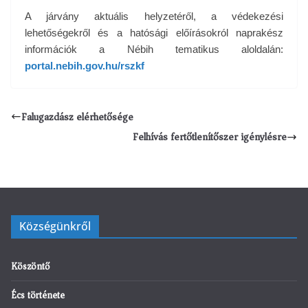
A járvány aktuális helyzetéről, a védekezési
lehetőségekről és a hatósági előírásokról naprakész
információk a Nébih tematikus aloldalán:
portal.nebih.gov.hu/rszkf
Falugazdász elérhetősége
Felhívás fertőtlenítőszer igénylésre
Községünkről
Köszöntő
Écs története