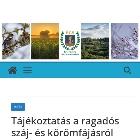
Skip
to
content
EGYÉB
Tájékoztatás a ragadós
száj- és körömfájásról