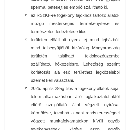
sperma, petesejt és embrió szállítható ki.
az RSzKF-re fogékony fajokhoz tartozó állatok
mozgó mesterséges termékenyítése és
természetes fedeztetése tilos
területen előállított nyers tej mind tejházból,
mind tejbegyűjtőből kizárólag Magyarország
területén található feldolgozóüzembe
szállítható, hőkezelésre. Lehetőség szerint
korlátozás alá eső területhez legközelebbi
üzemet kell választani.
2025. április 28-ig tilos a fogékony állatok saját
telepi alkalmazásban álló foglalkoztatottaktól
eltérő szolgáltató által végzett nyírása,
körmölése, továbbá a napi rendszerességgel
végzett munkafolyamatokon kívüli egyéb
tevékenységek, kivéve azon egyéb