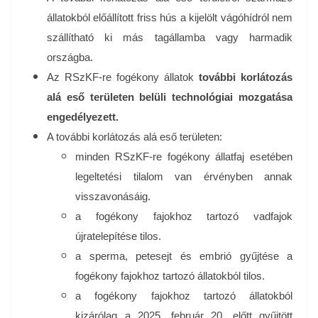
állatokból előállított friss hús a kijelölt vágóhídról nem
szállítható ki más tagállamba vagy harmadik
országba.
Az RSzKF-re fogékony állatok
további korlátozás
alá eső területen belüli technológiai mozgatása
engedélyezett.
A további korlátozás alá eső területen:
minden RSzKF-re fogékony állatfaj esetében
legeltetési tilalom van érvényben annak
visszavonásáig.
a fogékony fajokhoz tartozó vadfajok
újratelepítése tilos.
a sperma, petesejt és embrió gyűjtése a
fogékony fajokhoz tartozó állatokból tilos.
a fogékony fajokhoz tartozó állatokból
kizárólag a 2025. február 20. előtt gyűjtött