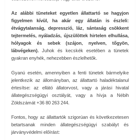
Az alábbi tüneteket egyetlen állattartó se hagyjon
figyelmen kívül, ha akár egy állatán is észleli:
étvágytalanság, depresszió, láz, sántaság csökkent
tejtermelés, nyáladzás, újszülöttek hirtelen elhullása,
hólyagok és sebek (szájon, nyelven, tőgyön,
lábvégeken).
Juhok és kecskék esetében a tünetek
gyakran enyhék, nehezebben észlelhetők.
Gyanú esetén, amennyiben a fenti tünetek bármelyike
jelentkezik az állományban, az állattartó haladéktalanul
értesítse: az ellátó állatorvost, vagy a járási hivatal
állategészségügyi osztályát, vagy a hívja a Nébih
Zöldszámát +36 80 263 244.
Fontos, hogy az állattartók szigorúan és következetesen
betartsanak minden állategészségügyi szabályt és
járványvédelmi előírást: