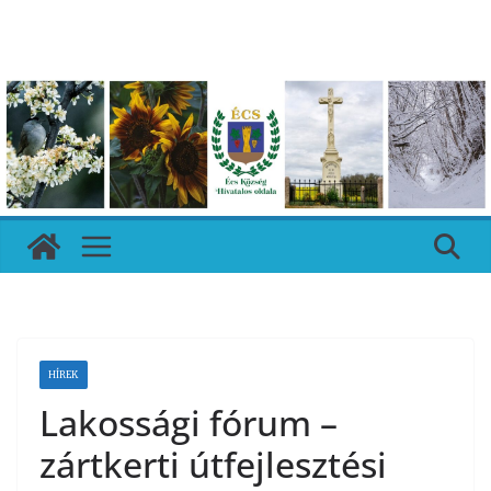
Skip
to
content
HÍREK
Lakossági fórum –
zártkerti útfejlesztési