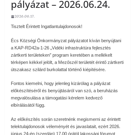
pályázat – 2026.06.24.
2026.06.17.
Tisztelt Érintett Ingatlantulajdonosok!
Écs Községi Önkormányzat pályázatot kíván benyújtani
a KAP-RD42a-1-26 „Vidéki infrastruktúra fejlesztés
zártkerti területeken” program keretében a mellékelt
térképen kékkel jelölt, a Mezőszél területét érintő zártkerti
útszakasz szilárd burkolattal történő kiépítésére.
Fontos kiemelni, hogy jelenleg kizárólag a pályázat
előkészítéséről és benyújtásáról van szó, a beruházás
megvalósulása a támogatási kérelem kedvező
elbírálásától függ.
Az előkészítés során szeretnénk megismerni az érintett
telektulajdonosok véleményét és javaslatait, ezért 2026.
június 24-én (szerdán) 17.00 órától lakossági fórumot