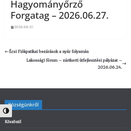
Hagyományőrző
Forgatag – 2026.06.27.
2026.06.17.
Écsi Fiókpatikai bezárások a nyár folyamán
Lakossági fórum – zártkerti útfejlesztési pályázat –
2026.06.24.
Községünkről
Nagy kontraszt váltása
Köszöntő