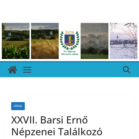
Skip
to
content
HÍREK
XXVII. Barsi Ernő
Népzenei Találkozó