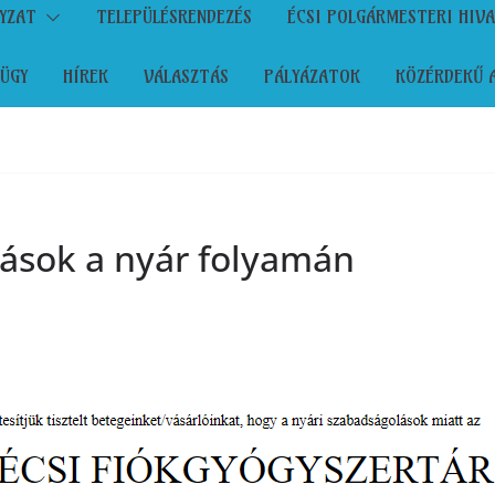
YZAT
TELEPÜLÉSRENDEZÉS
ÉCSI POLGÁRMESTERI HIV
ÜGY
HÍREK
VÁLASZTÁS
PÁLYÁZATOK
KÖZÉRDEKŰ 
rások a nyár folyamán