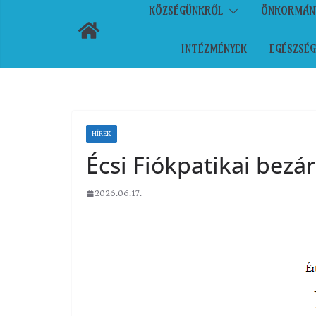
KÖZSÉGÜNKRŐL
ÖNKORMÁN
INTÉZMÉNYEK
EGÉSZSÉG
HÍREK
Écsi Fiókpatikai bezá
2026.06.17.