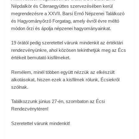
Népdalkör és Citeraegyüttes szervezésében kerül
megrendezésre a XXVII. Barsi Ernő Népzenei Találkozó
és Hagyományőrző Forgatag, amely évről évre méltó
módon őrzi és ápolja népzenei hagyományainkat.
19 órától pedig szeretettel várunk mindenkit az értéktári
rendezvényünkre, ahol közösen tekinthetjük meg az Écs
értékeit bemutató kisfilmeket.
Remélem, minél többen együtt nézzük az elkészült
alkotásokat, hiszen ezek a kisfilmek rólunk, Écsiekről
szólnak.
Találkozzunk június 27-én, szombaton az Écsi
Rendezvénytéren!
Szeretettel várunk mindenkit!