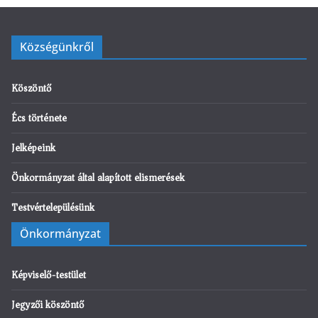
Községünkről
Köszöntő
Écs története
Jelképeink
Önkormányzat által alapított elismerések
Testvértelepülésünk
Önkormányzat
Képviselő-testület
Jegyzői köszöntő