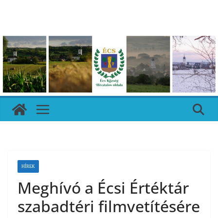
Skip
to
content
HÍREK
Meghívó a Écsi Értéktár
szabadtéri filmvetítésére