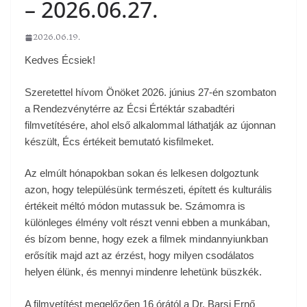
– 2026.06.27.
2026.06.19.
Kedves Écsiek!
Szeretettel hívom Önöket 2026. június 27-én szombaton
a Rendezvénytérre az Écsi Értéktár szabadtéri
filmvetítésére, ahol első alkalommal láthatják az újonnan
készült, Écs értékeit bemutató kisfilmeket.
Az elmúlt hónapokban sokan és lelkesen dolgoztunk
azon, hogy településünk természeti, épített és kulturális
értékeit méltó módon mutassuk be. Számomra is
különleges élmény volt részt venni ebben a munkában,
és bízom benne, hogy ezek a filmek mindannyiunkban
erősítik majd azt az érzést, hogy milyen csodálatos
helyen élünk, és mennyi mindenre lehetünk büszkék.
A filmvetítést megelőzően 16 órától a Dr. Barsi Ernő